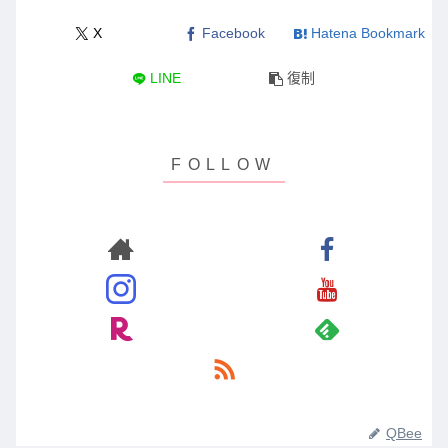
X
Facebook
Hatena Bookmark
LINE
復制
QBee