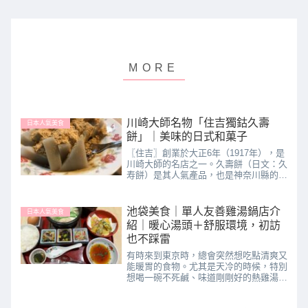
川崎大師名物「住吉獨鈷久壽
日本人氣美食
餅」｜美味的日式和菓子
〖住吉〗創業於大正6年（1917年），是
川崎大師的名店之一。久壽餅（日文：久
寿餅）是其人氣產品，也是神奈川縣的名
伴手禮之一，使用可以帶來幸福的黃色包
裝紙聞名。來到神奈川的川崎大師參拜消
災解厄後，可以去喫茶店內用，休憩一下
池袋美食｜單人友善雞湯鍋店介
日本人氣美食
享受日式午茶時光，也...
紹｜暖心湯頭＋舒服環境，初訪
也不踩雷
有時來到東京時，總會突然想吃點清爽又
能暖胃的食物。尤其是天冷的時候，特別
想喝一碗不死鹹、味道剛剛好的熱雞湯。
如果帶著長輩同行，拉麵、炸豬排、丼飯
吃了好幾餐，味覺開始疲乏，卻又不知道