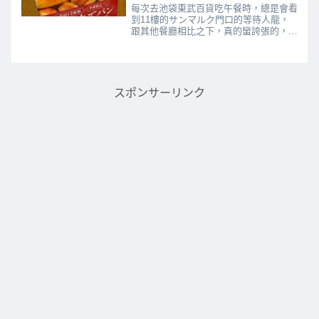
每次去池袋東武百貨吃午餐時，總是會看
到11樓的サンマルク門口的等待人龍，
跟其他餐廳相比之下，真的蠻誇張的，這
也引起了我的好奇心。所以某天心情好時
特別一開門就去排隊等待，才能夠順利入
場，一探究竟。サンマルク的用餐方法是
先點一份主餐，再加購焼き...
スポンサーリンク