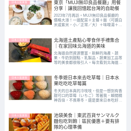
下一餐該安排什麼時，是不是很煩惱？又
東京「MUJI無印良品餐廳」用餐
日本人氣美食
或者，你其實很想嘗試日本...
分享｜讓我回憶起台灣的自助餐
2023年7月再訪。MUJI無印良品餐廳的
價格大漲！一道配菜＋主餐＋飯（可選白
米或紫米，小／正常／大）＋味噌湯＋生
菜是1200日幣，兩道配菜則是1450日
幣，漲價非常多！以下照片取自於官網！
要注意，左邊第一張照片的價格1200日
北海道土產點心零食伴手禮集合
日本人氣美食
幣是只有一道...
｜在家回味北海道的美味
北海道自然資源豐富，新鮮的海產、蔬
果、牛奶到甜點、乳製品、蔬果加工品等
等的美食都很吸引人。每次看到北海道
產、北海道限定的商品時，總是不自覺掏
錢買來試試看。這一篇部落格文章以可以
帶回家品嚐的點心零食伴手禮為主。在北
冬季遊日本來去吃草莓｜日本水
日本人氣美食
海道旅行結束後，回家後也可以...
果吃吃吃草莓篇
冬天的日本真的冷吱吱，但是一想到有香
甜可口的草莓（いちご）等著我，瞬間精
神百倍，不畏寒冬，還是要來日本吃好吃
的日本水果、鮮紅嬌嫩的日本草莓。與大
家介紹分享我在日本吃過的日本草莓。文
章最下面也有我購買草莓的注意事項，經
池袋美食｜東武百貨サンマルク
日本人氣美食
驗談。日本草莓的季節在日...
麵包吃到飽｜區民優惠＋要有排
隊的心理準備