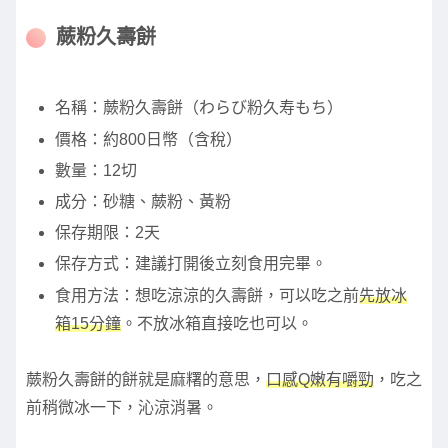
蕨粉久壽餅
名稱：蕨粉久壽餅（わらび粉久寿もち）
價格：約800日幣（含稅）
數量：12切
成分：砂糖、蕨粉、黃粉
保存期限：2天
保存方式：建議打開後立刻食用完畢。
食用方法：想吃涼涼的久壽餅，可以吃之前
先放冰
箱15分鐘
。不放冰箱直接吃也可以。
蕨粉久壽餅的餅就是麻糬的意思，
口感Q嫩有嚼勁
，吃之
前稍微冰一下，沁涼消暑。