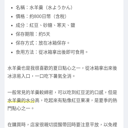
名稱：水羊羹（水ようかん）
價格：約800日幣（含稅）
成分：紅豆、砂糖、寒天、鹽
保存期限：約5天
保存方式：放在冰箱保存。
食用方法：從冰箱拿出後即可食用。
水羊羹也是我很喜歡的夏日點心之一，從冰箱拿出來後
冰涼易入口，一口吃下暑氣全消。
一般常見的羊羹較綿密，可以吃到紅豆泥的口感，但是
水羊羹的水分
高，吃起來有點像紅豆果凍，是夏季的熱
門點心之一。
在購買時，店家很親切提醒帶回時要注意平放，以免裡