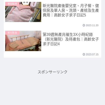
育兒點滴
新光醫院產後嬰兒室、月子餐、健
保房及單人房、洗頭、產檢及生產
費用｜高齡女子求子日記5
2023.11.20
育兒點滴
第39週無產兆催生3X小時紀錄
（新光醫院）及待產包｜高齡女子
求子日記4
2023.07.15
スポンサーリンク