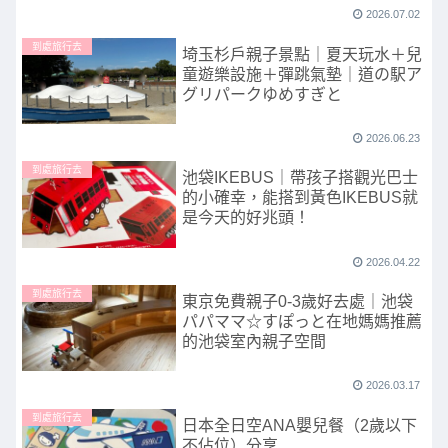
2026.07.02
到處旅行去
埼玉杉戶親子景點｜夏天玩水＋兒
童遊樂設施＋彈跳氣墊｜道の駅ア
グリパークゆめすぎと
2026.06.23
到處旅行去
池袋IKEBUS｜帶孩子搭觀光巴士
的小確幸，能搭到黃色IKEBUS就
是今天的好兆頭！
2026.04.22
到處旅行去
東京免費親子0-3歲好去處｜池袋
パパママ☆すぽっと在地媽媽推薦
的池袋室內親子空間
2026.03.17
到處旅行去
日本全日空ANA嬰兒餐（2歲以下
不佔位）分享