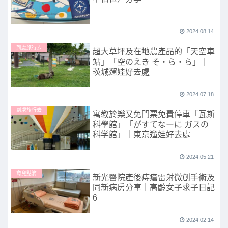
2024.08.14
到處旅行去
超大草坪及在地農產品的「天空車
站」「空のえき そ・ら・ら」｜
茨城遛娃好去處
2024.07.18
到處旅行去
寓教於樂又免門票免費停車「瓦斯
科學館」「がすてなーに ガスの
科学館」｜東京遛娃好去處
2024.05.21
育兒點滴
新光醫院產後痔瘡雷射微創手術及
同新病房分享｜高齡女子求子日記
6
2024.02.14