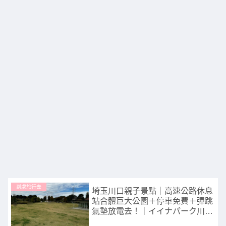
到處旅行去
埼玉川口親子景點｜高速公路休息
站合體巨大公園＋停車免費＋彈跳
氣墊放電去！｜イイナパーク川口
（川口ハイウェイオアシス）