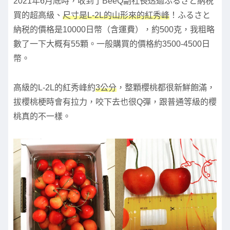
2021年6月底時，收到了BeeQ副社長透過ふるさと納税
買的超高級、
尺寸是L-2L的山形來的紅秀峰
！ふるさと
納税的價格是10000日幣（含運費），約500克，我粗略
數了一下大概有55顆。一般購買的價格約3500-4500日
幣。
高級的L-2L的紅秀峰約
3公分
，整顆櫻桃都很新鮮飽滿，
拔櫻桃梗時會有拉力，咬下去也很Q彈，跟普通等級的櫻
桃真的不一樣。