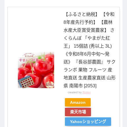
【ふるさと納税】 【令和
8年産先行予約】 【農林
水産大臣賞受賞農家】 さ
くらんぼ 「やまがた紅
王」 15個詰 (秀以上 3L)
《令和8年6月中旬〜発
送》 『長谷部農園』 サク
ランボ 果物 フルーツ 産
地直送 生産農家直送 山形
県 南陽市 [2053]
created by
Rinker
Amazon
楽天市場
Yahooショッピング