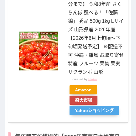
分まで】 令和8年産 さく
らんぼ 選べる！「佐藤
錦」 秀品 500g 1kg Lサイ
ズ 山形県産 2026年産
【2026年6月上旬頃〜下
旬頃発送予定】 ※配送不
可 沖縄・離島 お取り寄せ
特産 フルーツ 果物 果実
サクランボ 山形
created by
Rinker
Amazon
楽天市場
Yahooショッピング