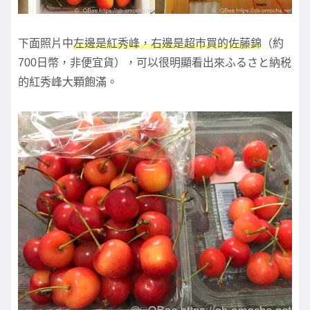
下面照片中
左邊是紅秀峰，右邊是超市買的佐藤錦
（約
700日幣，非便宜貨），可以很明顯看出來ふるさと納税
的紅秀峰大顆飽滿。