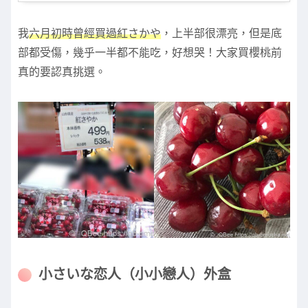
我
六月初時曾經買過紅さかや
，上半部很漂亮，但是底
部都受傷，幾乎一半都不能吃，好想哭！大家買櫻桃前
真的要認真挑選。
小さいな恋人（小小戀人）外盒