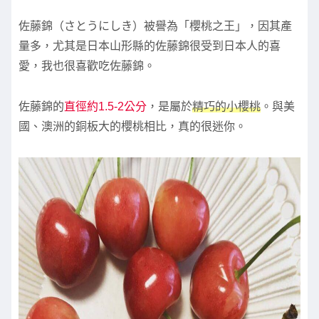
佐藤錦（さとうにしき）被譽為「櫻桃之王」，因其產
量多，尤其是日本山形縣的佐藤錦很受到日本人的喜
愛，我也很喜歡吃佐藤錦。
佐藤錦的
直徑約1.5-2公分
，是屬於
精巧的小櫻桃
。與美
國、澳洲的銅板大的櫻桃相比，真的很迷你。