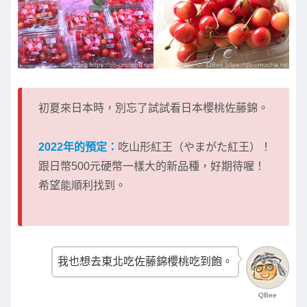
初夏來日本時，別忘了試試看日本櫻桃佐藤錦。
2022年的預定：
吃山形紅王（やまがた紅王）！
跟日幣500元硬幣一樣大的新品種，好期待喔！
希望能順利找到。
我也想去東北吃佐藤錦櫻桃吃到飽。
QBee