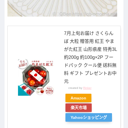
7月上旬お届け さくらん
ぼ 大粒 贈答用 紅王 やま
がた紅王 山形県産 特秀3L
約200g 約100g×2P フー
ドパック クール便 送料無
料 ギフト プレゼントお中
元
created by
Rinker
Amazon
楽天市場
Yahooショッピング