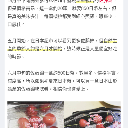
四月中下旬開始就可以在超市發現
溫室栽培
的
佐藤錦
，
但是價格高昂，這一盒約20顆，就要850日幣左右，但
是真的美味多汁，每顆櫻桃都受到細心照顧，瑕疵少，
口感佳。
五月開始，在日本超市可以看到更多佐藤錦，但
自然生
產的季節大約是六月才開始
，這時候正是大量便宜好吃
的時節。
六月中旬的佐藤錦一盒約500日幣，數量多、價格平實，
甜度高，所以如果初夏來日本時，可以買一盒日本山形
縣產的佐藤錦吃吃看，相信你也會愛上。