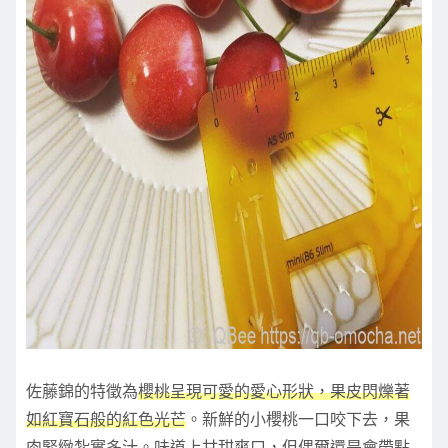
佐藤錦的特徵為
櫻桃呈現可愛的愛心形狀，果皮閃爍著
如紅寶石般的紅色光芒
。新鮮的小櫻桃一口咬下去，果
肉緊緻紮實多汁。味道上甘甜爽口，但偶爾還是會帶點