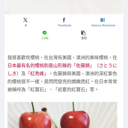
X
Facebook
Hatena Bookmark
LINE
復制
我很喜歡吃櫻桃，在台灣有美國、澳洲的美味櫻桃，在
日本最有名的櫻桃則是山形縣的「佐藤錦」（さとうに
しき）
及
「紅秀峰」
。佐藤錦與美國、澳洲的深紅紫色
的櫻桃很不一樣，是閃閃發亮的嬌嫩透紅，在日本常常
被稱呼為「紅寶石」、「初夏的紅寶石」等。