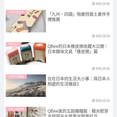
2021.02.26
日本人氣美食
「九州・四國」物產特展土產伴手
禮推薦
2021.02.24
日本文具
QBee的日本橡皮擦收藏大公開｜
日本趣味文具「橡皮擦」篇
2021.02.16
日本生活雜談
住在日本的生活大小事｜與日本人
相處的生活雜談1
2021.02.10
日本人氣美食
QBee家的五穀雜糧飯｜糙米胚芽
米蒟蒻米大麥黑米藜麥紅豆