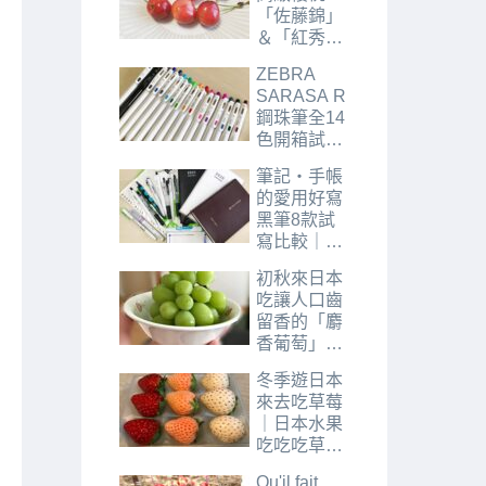
2021年
「佐藤錦」
2022年
＆「紅秀
峰」｜日本
ZEBRA
水果吃吃吃
SARASA R
櫻桃篇
鋼珠筆全14
色開箱試色
｜日本趣味
筆記・手帳
文具「筆
的愛用好寫
具」篇
黑筆8款試
寫比較｜日
本趣味文具
初秋來日本
「筆具」篇
吃讓人口齒
留香的「麝
香葡萄」｜
日本水果吃
冬季遊日本
吃吃葡萄篇
來去吃草莓
｜日本水果
吃吃吃草莓
篇
Qu'il fait