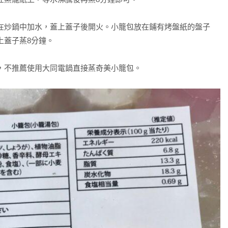
在炒鍋中加水，蓋上蓋子後開火。小籠包放在鋪有烤盤紙的盤子
上蓋子蒸8分鐘。
，不推薦使用大同電鍋直接蒸奇美小籠包。