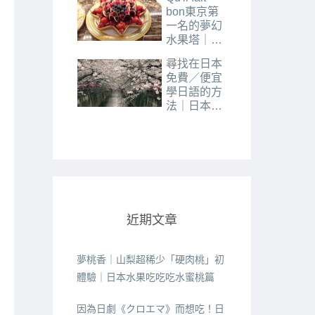
bon東京第
一名的夢幻
水果塔｜
Skytree晴空
尋找在日本
塔下午茶推
免費／便宜
薦
學日語的方
法｜日本社
區日語教室
經驗分享
近期文章
夢桃香｜山梨超稀少「硬肉桃」初
體驗｜日本水果吃吃吃水蜜桃篇
因為日劇《クロエマ》而想吃！日