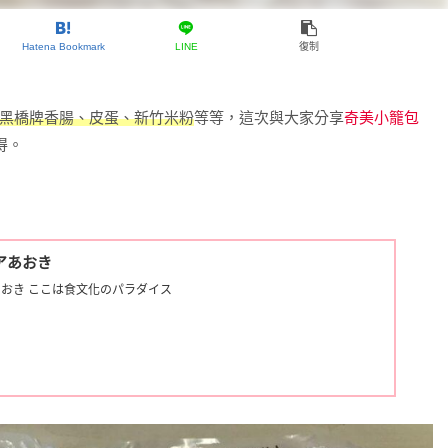
Hatena Bookmark
LINE
復制
黑橋牌香腸、皮蛋、新竹米粉
等等，這次與大家分享
奇美小籠包
得。
アあおき
おき ここは食文化のパラダイス