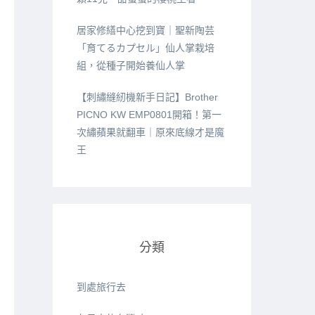
居家修繕中心挖到寶｜聖新陶芸
「育てるカプセル」仙人掌栽培
組，從種子開始養仙人掌
【刺繡縫紉機新手日記】Brother
PICNO KW EMP0801開箱！第一
次繡蘋果就翻車｜原來底線才是魔
王
分類
到處旅行去