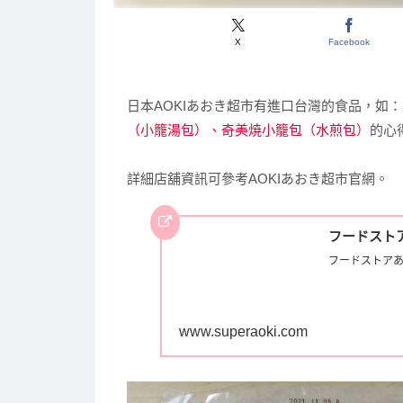
X
Facebook
日本AOKIあおき超市有進口台灣的食品，如：
（小籠湯包）、奇美焼小籠包（水煎包）
的心
詳細店舖資訊可參考AOKIあおき超市官網。
フードスト
フードストアあ
www.superaoki.com