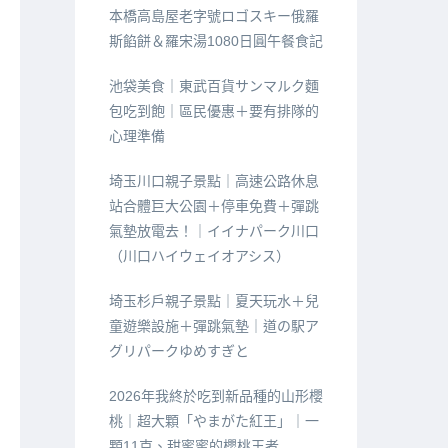
本橋高島屋老字號ロゴスキー俄羅
斯餡餅＆羅宋湯1080日圓午餐食記
池袋美食｜東武百貨サンマルク麵
包吃到飽｜區民優惠＋要有排隊的
心理準備
埼玉川口親子景點｜高速公路休息
站合體巨大公園＋停車免費＋彈跳
氣墊放電去！｜イイナパーク川口
（川口ハイウェイオアシス）
埼玉杉戶親子景點｜夏天玩水＋兒
童遊樂設施＋彈跳氣墊｜道の駅ア
グリパークゆめすぎと
2026年我終於吃到新品種的山形櫻
桃｜超大顆「やまがた紅王」｜一
顆11克、甜蜜蜜的櫻桃王者