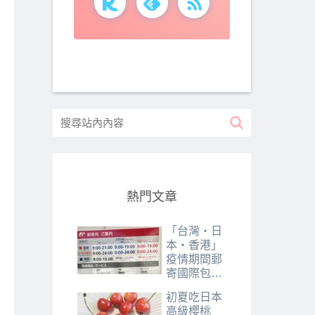
熱門文章
「台灣・日
本・香港」
疫情期間郵
寄國際包裹
所需時間分
初夏吃日本
享｜2020年
高級櫻桃