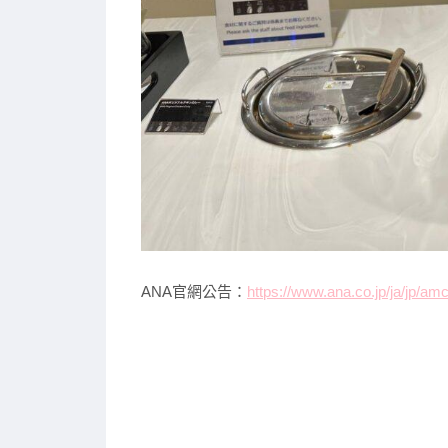
ANA官網公告：
https://www.ana.co.jp/ja/jp/a