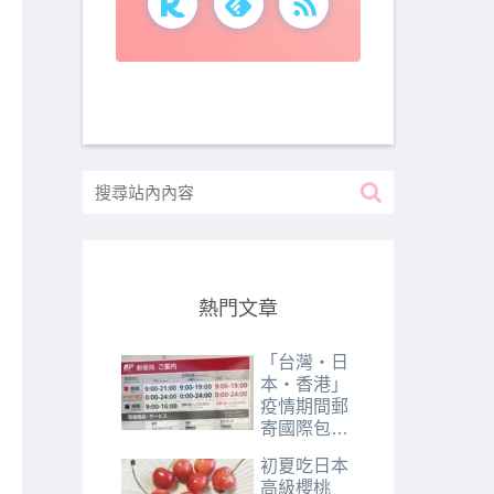
熱門文章
「台灣・日
本・香港」
疫情期間郵
寄國際包裹
所需時間分
初夏吃日本
享｜2020年
高級櫻桃