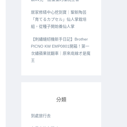
居家修繕中心挖到寶｜聖新陶芸
「育てるカプセル」仙人掌栽培
組，從種子開始養仙人掌
【刺繡縫紉機新手日記】Brother
PICNO KW EMP0801開箱！第一
次繡蘋果就翻車｜原來底線才是魔
王
分類
到處旅行去