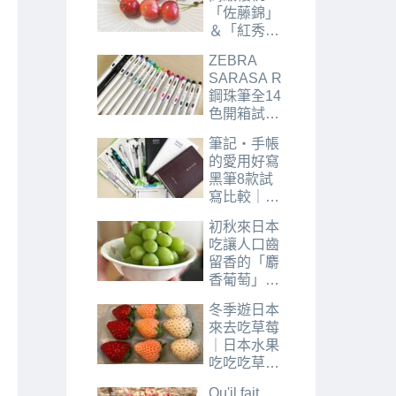
2021年
「佐藤錦」
2022年
＆「紅秀
峰」｜日本
ZEBRA
水果吃吃吃
SARASA R
櫻桃篇
鋼珠筆全14
色開箱試色
｜日本趣味
筆記・手帳
文具「筆
的愛用好寫
具」篇
黑筆8款試
寫比較｜日
本趣味文具
初秋來日本
「筆具」篇
吃讓人口齒
留香的「麝
香葡萄」｜
日本水果吃
冬季遊日本
吃吃葡萄篇
來去吃草莓
｜日本水果
吃吃吃草莓
篇
Qu'il fait