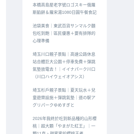
本橋高島屋老字號ロゴスキー俄羅
斯餡餅＆羅宋湯1080日圓午餐食記
池袋美食｜東武百貨サンマルク麵
包吃到飽｜區民優惠＋要有排隊的
心理準備
埼玉川口親子景點｜高速公路休息
站合體巨大公園＋停車免費＋彈跳
氣墊放電去！｜イイナパーク川口
（川口ハイウェイオアシス）
埼玉杉戶親子景點｜夏天玩水＋兒
童遊樂設施＋彈跳氣墊｜道の駅ア
グリパークゆめすぎと
2026年我終於吃到新品種的山形櫻
桃｜超大顆「やまがた紅王」｜一
顆11克、甜蜜蜜的櫻桃王者