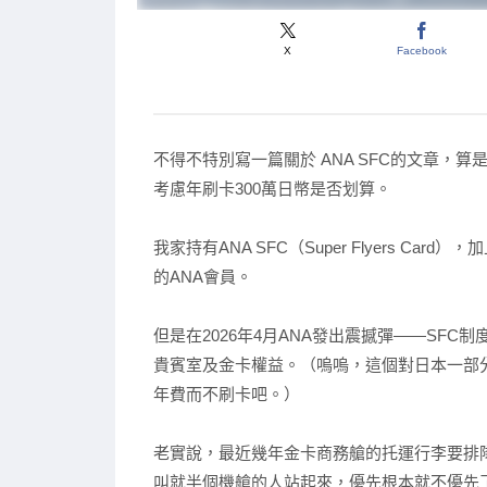
X
Facebook
不得不特別寫一篇關於 ANA SFC的文章
考慮年刷卡300萬日幣是否划算。
我家持有ANA SFC（Super Flyers 
的ANA會員。
但是在2026年4月ANA發出震撼彈——SFC
貴賓室及金卡權益。（嗚嗚，這個對日本一部分
年費而不刷卡吧。）
老實說，最近幾年金卡商務艙的托運行李要排
叫就半個機艙的人站起來，優先根本就不優先