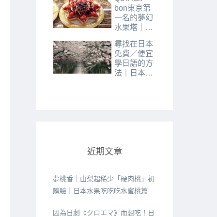
bon東京第
一名的夢幻
水果塔｜
Skytree晴空
尋找在日本
塔下午茶推
免費／便宜
薦
學日語的方
法｜日本社
區日語教室
經驗分享
近期文章
夢桃香｜山梨超稀少「硬肉桃」初
體驗｜日本水果吃吃吃水蜜桃篇
因為日劇《クロエマ》而想吃！日