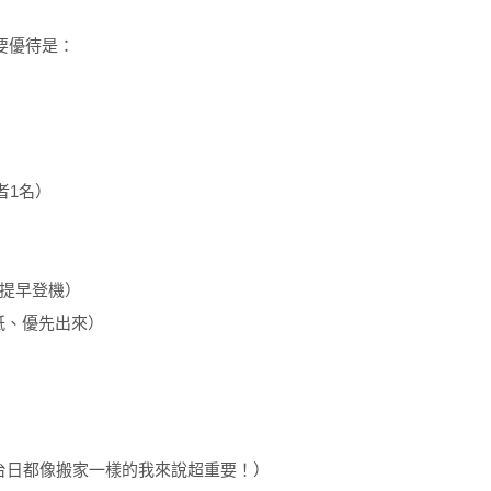
要優待是：
者1名）
客提早登機）
y貼紙、優先出來）
台日都像搬家一樣的我來說超重要！）