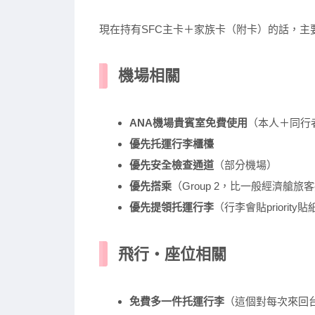
現在持有SFC主卡＋家族卡（附卡）的話，主
機場相關
ANA機場貴賓室免費使用
（本人＋同行
優先托運行李櫃檯
優先安全檢查通道
（部分機場）
優先搭乘
（Group 2，比一般經濟艙旅
優先提領托運行李
（行李會貼priorit
飛行・座位相關
免費多一件托運行李
（這個對每次來回