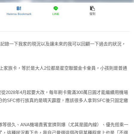
Hatena Bookmark
LINE
復制
，算是記錄一下我家的現況以及讓未來的我可以回顧一下過去的狀況，
Card），加上家族卡，等於是大人2位都是星空聯盟金卡會員，小孩則是普通
制度從2028年4月起要大改，每年刷卡需滿300萬日圓才能繼續用機場
的SFC修行族真的是晴天霹靂，應該很多人拿到SFC後只固定繳
隊等很久、ANA機場貴賓室擠到爆（尤其是國內線）、優先搭乘一
了，這種狀況看下去，我自己覺得這個改惡某種程度上也是「不得