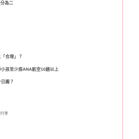
一分為二
上「合理」？
小孩至少搭ANA航空10趟以上
少日圓？
運行李