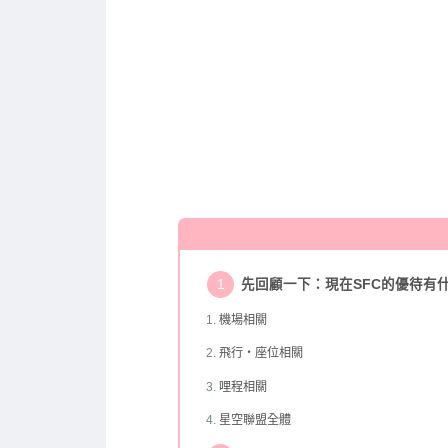
先回顧一下：現在SFC的優待有
機場相關
飛行・座位相關
哩程相關
星空聯盟全體