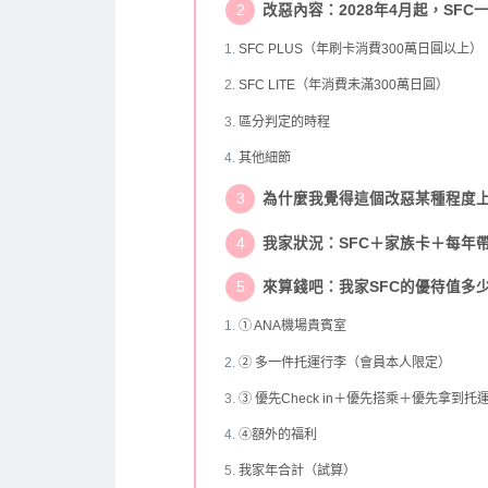
改惡內容：2028年4月起，SFC
SFC PLUS（年刷卡消費300萬日圓以上）
SFC LITE（年消費未滿300萬日圓）
區分判定的時程
其他細節
為什麼我覺得這個改惡某種程度
我家狀況：SFC＋家族卡＋每年帶
來算錢吧：我家SFC的優待值多
① ANA機場貴賓室
② 多一件托運行李（會員本人限定）
③ 優先Check in＋優先搭乘＋優先拿到托
④額外的福利
我家年合計（試算）