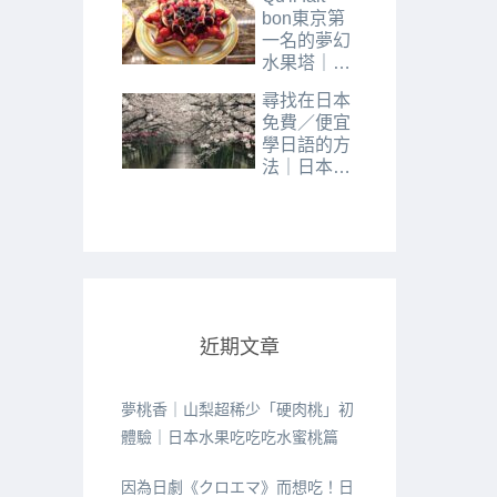
bon東京第
一名的夢幻
水果塔｜
Skytree晴空
尋找在日本
塔下午茶推
免費／便宜
薦
學日語的方
法｜日本社
區日語教室
經驗分享
近期文章
夢桃香｜山梨超稀少「硬肉桃」初
體驗｜日本水果吃吃吃水蜜桃篇
因為日劇《クロエマ》而想吃！日