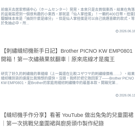
前幾天去居家修繕中心（ホームセンター）晃晃，本來只是去買個東西，結果在角落
的盆栽區挖到一個很有趣的小東西，那就是「仙人掌扭蛋」！一顆約400日幣。扭蛋
醍醐味本來是「抽到什麼是緣分」，但是仙人掌扭蛋是可以自己挑選喜歡的款式，等
於免抽必中，所...
2026.06.1
【刺繡縫紉機新手日記】Brother PICNO KW EMP0801
開箱！第一次繡蘋果就翻車｜原來底線才是魔王
研究了好久的刺繡幾的車縫線（上一篇還在比較ユザワヤ的刺繡線價格……），結果
縫紉機到貨的速度比我預想的還快。沒錯，我終於把它抱回家了——Brother PICNO
KW EMP0801，是Brother的家庭用縫紉刺繡機中的最基本款。開箱完第...
2026.06.1
【縫紉機手作分享】看著 YouTube 做出兔兔的兒童圍裙
｜第一次挑戰兒童圍裙與廚房頭巾製作紀錄