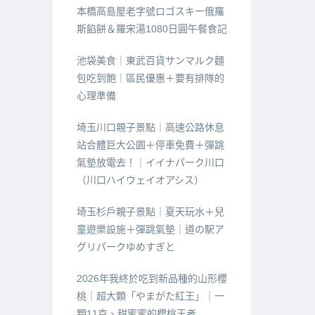
本橋高島屋老字號ロゴスキー俄羅
斯餡餅＆羅宋湯1080日圓午餐食記
池袋美食｜東武百貨サンマルク麵
包吃到飽｜區民優惠＋要有排隊的
心理準備
埼玉川口親子景點｜高速公路休息
站合體巨大公園＋停車免費＋彈跳
氣墊放電去！｜イイナパーク川口
（川口ハイウェイオアシス）
埼玉杉戶親子景點｜夏天玩水＋兒
童遊樂設施＋彈跳氣墊｜道の駅ア
グリパークゆめすぎと
2026年我終於吃到新品種的山形櫻
桃｜超大顆「やまがた紅王」｜一
顆11克、甜蜜蜜的櫻桃王者