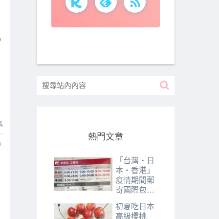
9
我
熱門文章
4
「台灣・日
本・香港」
疫情期間郵
寄國際包裹
所需時間分
初夏吃日本
享｜2020年
高級櫻桃