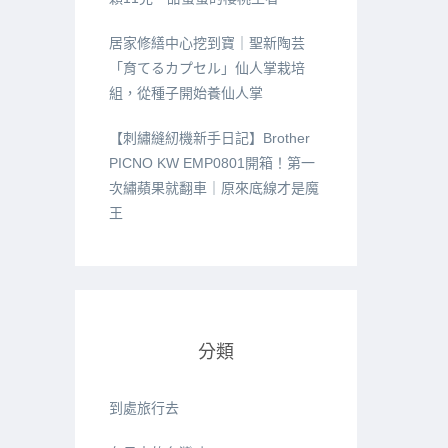
居家修繕中心挖到寶｜聖新陶芸
「育てるカプセル」仙人掌栽培
組，從種子開始養仙人掌
【刺繡縫紉機新手日記】Brother
PICNO KW EMP0801開箱！第一
次繡蘋果就翻車｜原來底線才是魔
王
分類
到處旅行去