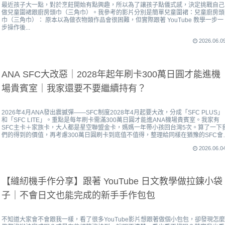
最近孩子大一點，對於烹飪開始有點興趣，所以為了讓孩子點儀式感，決定挑戰自己
做兒童圍裙跟廚房頭巾（三角巾）。我參考的影片分別是簡單兒童圍裙：兒童廚房頭
巾（三角巾）： 原本以為做衣物類作品會很困難，但實際跟著 YouTube 教學一步一
步操作後...
2026.06.0
ANA SFC大改惡｜2028年起年刷卡300萬日圓才能進機
場貴賓室｜我家還要不要繼續持有？
2026年4月ANA發出震撼彈——SFC制度2028年4月起要大改，分成「SFC PLUS」
和「SFC LITE」。重點是每年刷卡需滿300萬日圓才能進ANA機場貴賓室。我家有
SFC主卡＋家族卡，大人都是星空聯盟金卡，媽媽一年帶小孩回台灣5次。算了一下
們的得到的價值，再考慮300萬日圓刷卡到底值不值得，整理給同樣在猶豫的SFC會
員。
2026.06.0
【縫紉機手作分享】跟著 YouTube 日文教學做拉鍊小袋
子｜不會日文也能完成的新手手作包包
不知道大家會不會跟我一樣，看了很多YouTube影片想跟著做個小包包，卻發現怎麼