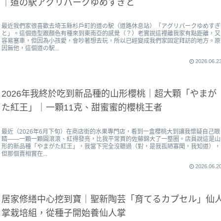
｜道の駅アグリパークゆめすぎと
最近我們家很喜歡去埼玉縣杉戶町的道の駅（道路休息站）「アグリパークゆめすぎ
と」。這個造型跟顏色有種來到東南亞的感覺（？）老實說這裡離我家有點距離，又
容易塞車，但因為小孩愛，會吵著想去玩，所以已經變成我們家固定拜訪的地方。原
因無他，這個道の駅...
2026.06.2
2026年我終於吃到新品種的山形櫻桃｜超大顆「やまが
た紅王」｜一顆11克、甜蜜蜜的櫻桃王者
最近（2026年6月下旬）在商店街的水果專門店，看到一盒櫻桃大到讓我懷疑自己眼
睛——一顆一顆圓滾滾、紅得發亮，比我平常買的佐藤錦大了一整圈。店員說這是山
形的新品種「やまがた紅王」，我當下完全沒聽過（對，是我孤陋寡聞，我知道），
但那個賣相實在...
2026.06.2
居家修繕中心挖到寶｜聖新陶芸「育てるカプセル」仙
掌栽培組，從種子開始養仙人掌