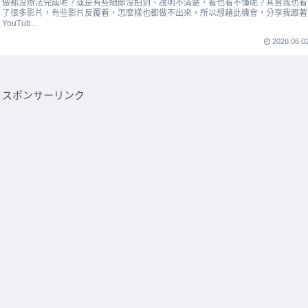
做都沒辦法完成呢？或是有些細節沒拍到、說明不清楚，看也看不懂呢？其實我也看
了很多影片，有些影片反覆看，怎麼樣也都做不出來。所以想藉此機會，分享我跟著
YouTub...
2026.06.0
スポンサーリンク