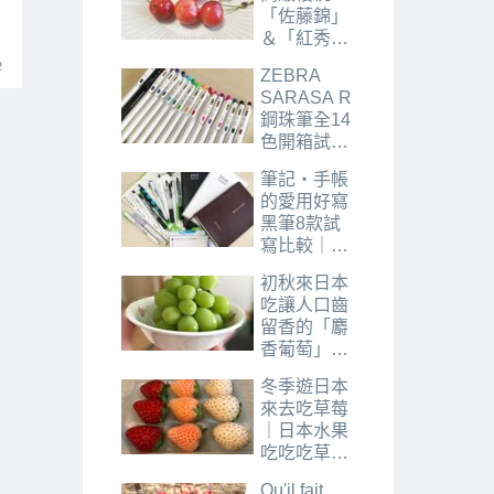
2021年
「佐藤錦」
2022年
＆「紅秀
峰」｜日本
2
ZEBRA
水果吃吃吃
SARASA R
櫻桃篇
鋼珠筆全14
色開箱試色
｜日本趣味
筆記・手帳
文具「筆
的愛用好寫
具」篇
黑筆8款試
寫比較｜日
本趣味文具
初秋來日本
「筆具」篇
吃讓人口齒
留香的「麝
香葡萄」｜
日本水果吃
冬季遊日本
吃吃葡萄篇
來去吃草莓
｜日本水果
吃吃吃草莓
篇
Qu'il fait