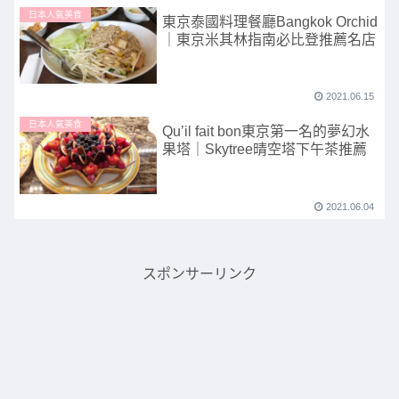
日本人氣美食
東京泰國料理餐廳Bangkok Orchid
｜東京米其林指南必比登推薦名店
2021.06.15
日本人氣美食
Qu’il fait bon東京第一名的夢幻水
果塔｜Skytree晴空塔下午茶推薦
2021.06.04
スポンサーリンク