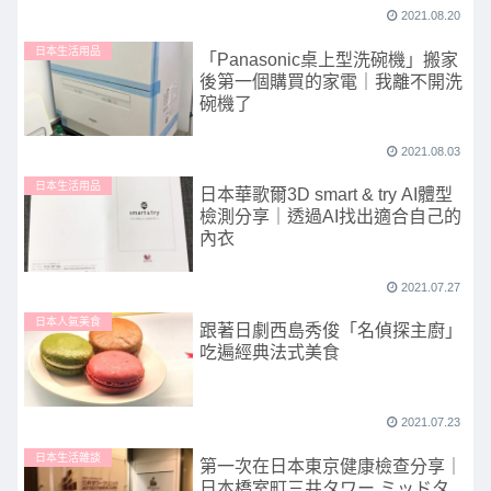
2021.08.20
日本生活用品
「Panasonic桌上型洗碗機」搬家
後第一個購買的家電｜我離不開洗
碗機了
2021.08.03
日本生活用品
日本華歌爾3D smart & try AI體型
檢測分享｜透過AI找出適合自己的
內衣
2021.07.27
日本人氣美食
跟著日劇西島秀俊「名偵探主廚」
吃遍經典法式美食
2021.07.23
日本生活雜談
第一次在日本東京健康檢查分享｜
日本橋室町三井タワー ミッドタ