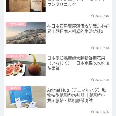
ウンクリニック
2021.07.16
日本生活雜談
在日本買屋賣屋殺價攻防戰之心好
累｜與日本人相處的生活雜談3
2021.07.13
日本人氣美食
日本愛知縣產超大顆新鮮無花果
（いちじく）｜日本水果吃吃吃無
花果篇
2021.07.06
日本文具
Animal Hug（アニマルハグ）動
物造型紙膠帶切割器 ｜紙膠帶・
雙面膠帶・透明膠帶測試
2021.06.25