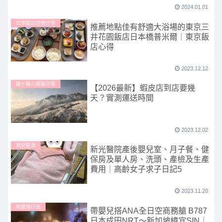
2024.01.01
日本飯店住宿分享
推薦地點佳有舒適大浴場的東京三
井花園飯店日本橋普米爾｜東京飯
店心得
2023.12.12
雜七雜八經驗分享
【2026最新】蝦皮店到店要幾
天？實測運送時間
2023.12.02
育兒點滴
新光醫院產後嬰兒室、月子餐、健
保房及單人房、洗頭、產檢及生產
費用｜高齡女子求子日記5
2023.11.20
到處旅行去
帶嬰兒搭ANA全日空商務艙 B787
日本成田NRT～新加坡樟宜SIN｜