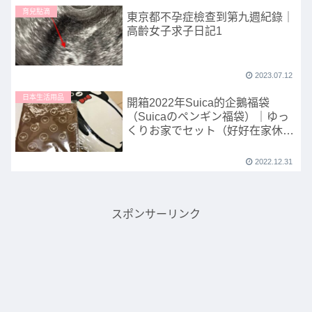
育兒點滴
東京都不孕症檢查到第九週紀錄｜
高齡女子求子日記1
2023.07.12
日本生活用品
開箱2022年Suica的企鵝福袋
（Suicaのペンギン福袋）｜ゆっ
くりお家でセット（好好在家休息
組）
2022.12.31
スポンサーリンク